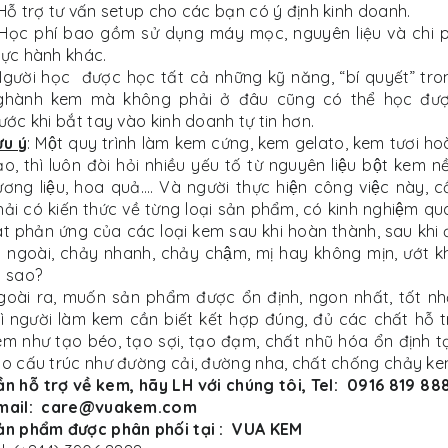
 Hỗ trợ tư vấn setup cho các bạn có ý định kinh doanh.
 Học phí bao gồm sử dụng máy mọc, nguyên liệu và chi p
hực hành khác.
Người học được học tất cả những kỹ năng, “bí quyết” tro
ghành kem mà không phải ở đâu cũng có thể học đượ
ước khi bắt tay vào kinh doanh tự tin hơn.
u ý
: Một quy trình làm kem cứng, kem gelato, kem tươi ho
̉o, thì luôn đòi hỏi nhiều yếu tố từ nguyên liệu bột kem nê
ơng liệu, hoa quả…. Và người thực hiện công việc này, c
ải có kiến thức về từng loại sản phẩm, có kinh nghiệm q
́t phản ứng của các loại kem sau khi hoàn thành, sau khi 
 ngoài, chảy nhanh, chảy chậm, mị hay không mịn, ướt 
a sao?
oài ra, muốn sản phẩm được ổn định, ngon nhất, tốt nh
ì người làm kem cần biết kết hợp đúng, đủ các chất hỗ t
m như tạo béo, tạo sợi, tạo đạm, chất nhũ hóa ổn định t
̣o cấu trúc như đường cải, đường nha, chất chống chảy ke
̀n hỗ trợ về kem, hãy LH với chúng tôi, Tel: 0916 819 88
mail:
care@vuakem.com
ản phẩm được phân phối tại : VUA KEM