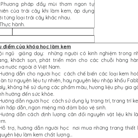
 Phương pháp đẩy mùi thơm ngon tự
hiên của trái cây khi làm kem, áp dụng
ới từng loại trái cây khác nhau.
 Thực hành.
u điểm của khóa học làm kem
ội ngũ giảng dạy: những người có kinh nghiệm trong n
àng, khách sạn, phát triển món cho các chuỗi hàng hà
ủa nước ngoài ở Việt Nam.
 Hướng dẫn cho người học cách chế biến các loại kem ho
oàn từ nguyên liệu tự nhiên, hay nguyên liệu nhập khẩu Fabb
taly, không hề sử dụng các phẩm màu, hương liệu phụ gia g
nh hưởng đến sức khỏe.
 Hướng dẫn người học cách sử dụng ly trang trí, trang trí k
hìn hấp dẫn, ngon miệng mà đảm bảo vệ sinh.
 Hướng dẫn cách định lượng cân đối nguyên vật liệu khi l
em.
 Hỗ trợ, hướng dẫn người học nơi mua những trang thiết b
guyên liệu làm kem chất lượng…