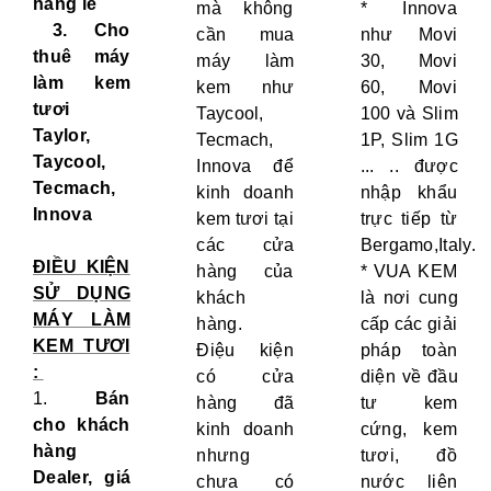
hàng lẻ
mà không
* Innova
3.
Cho
cần mua
như Movi
thuê máy
máy làm
30, Movi
làm kem
kem như
60, Movi
tươi
Taycool,
100 và Slim
Taylor,
Tecmach,
1P, Slim 1G
Taycool,
Innova để
... .. được
Tecmach,
kinh doanh
nhập khẩu
Innova
kem tươi tại
trực tiếp từ
các cửa
Bergamo,Italy.
ĐIỀU KIỆN
hàng của
* VUA KEM
SỬ DỤNG
khách
là nơi cung
MÁY LÀM
hàng.
cấp các giải
KEM TƯƠI
Điệu kiện
pháp toàn
:
có cửa
diện về đầu
1.
Bán
hàng đã
tư kem
cho khách
kinh doanh
cứng, kem
hàng
nhưng
tươi, đồ
Dealer, giá
chưa có
nước liên