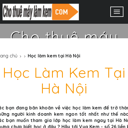
MÁY LÀM KEM TƯƠI
Togg
TAYCOOL
navig
Cho thuê máy
làm kem tươi
rang chủ
Học làm kem tại Hà Nội
Taycool
Học Làm Kem Tại
Hà Nội
XEM THÊM
ác bạn đang băn khoăn về việc học làm kem để trở thà
hững người kinh doanh kem ngon tốt nhất như thế nào
ác bạn muốn tham gia lớp học làm kem ngay tại Hà Nộ
hưng chưa biết học ở đâu ? Hãy tới Vua Kem - số 26 liền 