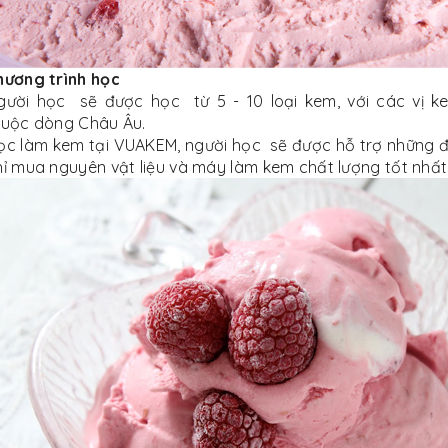
hương trình học
gười học sẽ được học từ 5 - 10 loại kem, với các vị k
huộc dòng Châu Âu.
ọc làm kem tại VUAKEM, người học sẽ được hỗ trợ những đ
hỉ mua nguyên vật liệu và máy làm kem chất lượng tốt nhất