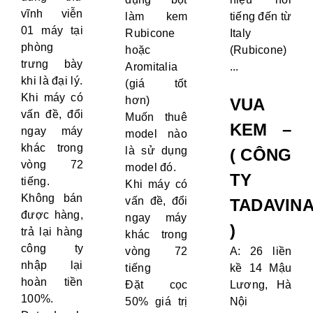
vĩnh viễn
làm kem
tiếng đến từ
01 máy tại
Rubicone
Italy
phòng
hoặc
(Rubicone)
trưng bày
Aromitalia
...
khi là đại lý.
(giá tốt
Khi máy có
hơn)
VUA
vấn đề, đổi
Muốn thuê
KEM –
ngay máy
model nào
khác trong
là sử dụng
( CÔNG
vòng 72
model đó.
TY
tiếng.
Khi máy có
Không bán
vấn đề, đổi
TADAVIN
được hàng,
ngay máy
)
trả lại hàng
khác trong
công ty
vòng 72
A: 26 liền
nhập lại
tiếng
kề 14 Mậu
hoàn tiền
Đặt cọc
Lương, Hà
100%.
50% giá trị
Nội