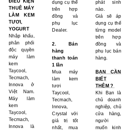
ĐIỀU KIỆN
dụng cụ thể
phát sinh
THUÊ MÁY
trên hợp
nào.
LÀM KEM
đồng và
Giá sẽ áp
TƯƠI,
phụ lục
dụng cụ thể
YOGURT
Dealer.
từng model
Nhập khẩu,
trên hợp
phân phối
2. Bán
đồng và
độc quyền
hàng
phụ lục bán
máy làm
thanh toán
hàng.
kem
1 lần
Taycool,
Mua máy
BẠN CẦN
Tecmach,
làm kem
BIẾT
Innova ở
tươi
THÊM ?
Việt Nam.
Taycool,
Khi Bạn là
Máy làm
Tecmach,
chủ doanh
kem
Innova,
nghiệp, chủ
Taycool,
Crystal với
cửa hàng,
Tecmach,
giá trị tốt
người
Innova là
nhất, mua
muốn kinh