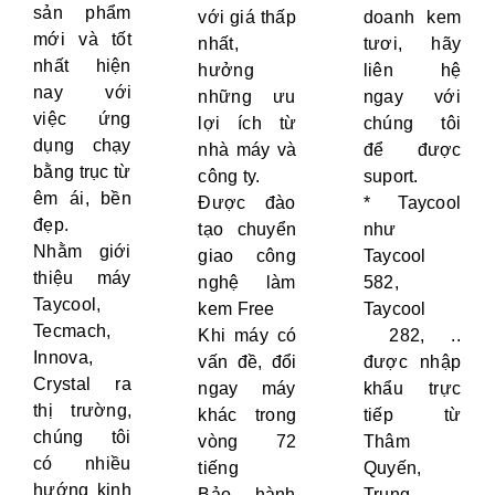
sản phẩm
với giá thấp
doanh kem
mới và tốt
nhất,
tươi, hãy
nhất hiện
hưởng
liên hệ
nay với
những ưu
ngay với
việc ứng
lợi ích từ
chúng tôi
dụng chạy
nhà máy và
để được
bằng trục từ
công ty.
suport.
êm ái, bền
Được đào
* Taycool
đẹp.
tạo chuyển
như
Nhằm giới
giao công
Taycool
thiệu máy
nghệ làm
582,
Taycool,
kem Free
Taycool
Tecmach,
Khi máy có
282, ..
Innova,
vấn đề, đổi
được nhập
Crystal ra
ngay máy
khẩu trực
thị trường,
khác trong
tiếp từ
chúng tôi
vòng 72
Thâm
có nhiều
tiếng
Quyến,
hướng kinh
Bảo hành
Trung