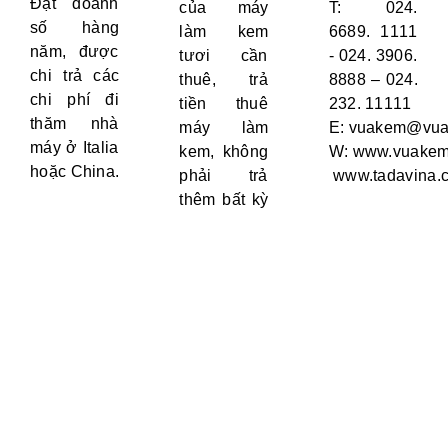
Đạt doanh
của máy
T: 024.
số hàng
làm kem
6689. 1111
năm, được
tươi cần
- 024. 3906.
chi trả các
thuê, trả
8888 – 024.
chi phí đi
tiền thuê
232. 11111
thăm nhà
máy làm
E:
vuakem@vua
máy ở Italia
kem, không
W:
www.vuakem
hoặc China.
phải trả
www.tadavina.
thêm bất kỳ