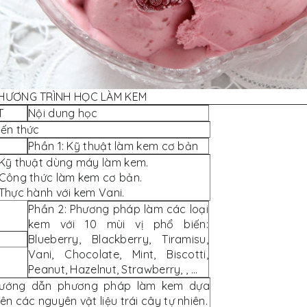
HƯƠNG TRÌNH HỌC LÀM KEM
T
Nội dung học
iến thức
Phần 1: Kỹ thuật làm kem cơ bản
 Kỹ thuật dùng máy làm kem.
 Công thức làm kem cơ bản.
 Thực hành với kem Vani.
Phần 2: Phương pháp làm các loại
kem với 10 mùi vị phổ biến:
Blueberry, Blackberry, Tiramisu,
Vani, Chocolate, Mint, Biscotti,
Peanut, Hazelnut, Strawberry, , …
ướng dẫn phương pháp làm kem dựa
rên các nguyên vật liệu trái cây tự nhiên.