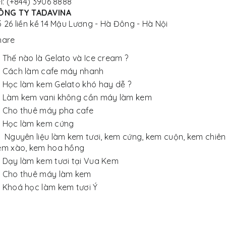
l: (+844) 3906 8888
ÔNG TY TADAVINA
ố 26 liền kề 14 Mậu Lương - Hà Đông - Hà Nội
hare
Thế nào là Gelato và Ice cream ?
Cách làm cafe máy nhanh
Học làm kem Gelato khó hay dễ ?
Làm kem vani không cần máy làm kem
Cho thuê máy pha cafe
Học làm kem cứng
Nguyên liệu làm kem tươi, kem cứng, kem cuộn, kem chiên
em xào, kem hoa hồng
Dạy làm kem tươi tại Vua Kem
Cho thuê máy làm kem
Khoá học làm kem tươi Ý