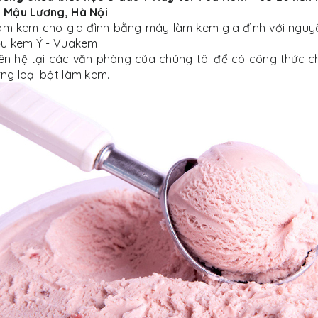
4 Mậu Lương, Hà Nội
àm kem cho gia đình bằng máy làm kem gia đình với nguy
iệu kem Ý - Vuakem.
iên hệ tại các văn phòng của chúng tôi để có công thức c
ừng loại bột làm kem.