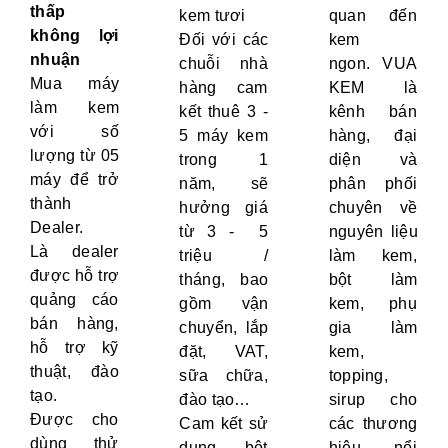
thấp
kem tươi
quan đến
không lợi
Đối với các
kem
nhuận
chuỗi nhà
ngon. VUA
Mua máy
hàng cam
KEM là
làm kem
kết thuê 3 -
kênh bán
với số
5 máy kem
hàng, đại
lượng từ 05
trong 1
diện và
máy để trở
năm, sẽ
phân phối
thành
hưởng giá
chuyên về
Dealer.
từ 3 - 5
nguyên liệu
Là dealer
triệu /
làm kem,
được hỗ trợ
tháng, bao
bột làm
quảng cáo
gồm vận
kem, phụ
bán hàng,
chuyển, lắp
gia làm
hỗ trợ kỹ
đặt, VAT,
kem,
thuật, đào
sữa chữa,
topping,
tạo.
đào tạo…
sirup cho
Được cho
Cam kết sử
các thương
dùng thử
dụng bột
hiệu nổi